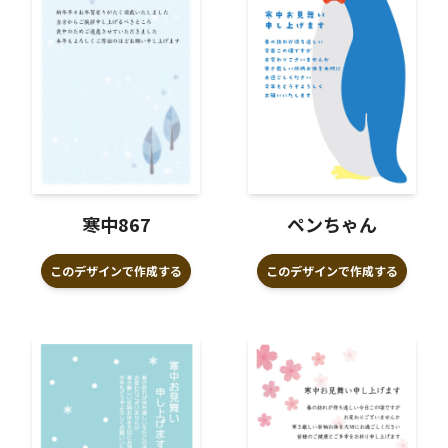
寒中867
ペンちゃん
このデザインで作成する
このデザインで作成する