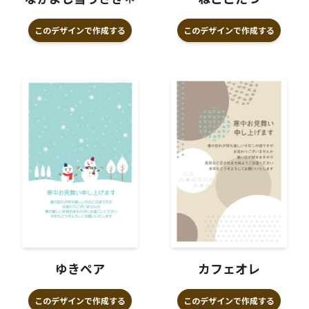
このデザインで作成する
このデザインで作成する
ゆきペア
カフェオレ
このデザインで作成する
このデザインで作成する